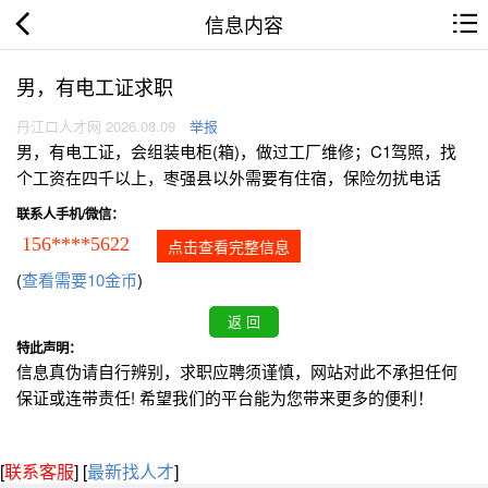
信息内容
男，有电工证求职
丹江口人才网 2026.08.09
举报
男，有电工证，会组装电柜(箱)，做过工厂维修；C1驾照，找
个工资在四千以上，枣强县以外需要有住宿，保险勿扰电话
联系人手机/微信：
156****5622
点击查看完整信息
(
查看需要10金币
)
特此声明：
信息真伪请自行辨别，求职应聘须谨慎，网站对此不承担任何
保证或连带责任! 希望我们的平台能为您带来更多的便利！
[
联系客服
]
[
最新找人才
]